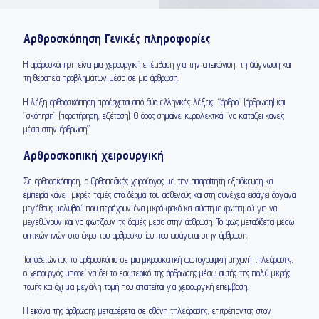
Αρθροσκόπηση Γενικές πληροφορίες
Η αρθροσκόπηση είναι μια χειρουργική επέμβαση για την απεικόνιση, τη διάγνωση και
τη θεραπεία προβλημάτων μέσα σε μια άρθρωση.
Η λέξη αρθροσκόπηση προέρχεται από δύο ελληνικές λέξεις, “άρθρο” (άρθρωση) και
“σκόπηση” (παρατήρηση, εξέταση). Ο όρος σημαίνει κυριολεκτικά “να κοιτάξει κανείς
μέσα στην άρθρωση”.
Αρθροσκοπική χειρουργική
Σε αρθροσκόπηση, ο Ορθοπεδικός χειρούργος με την απαραίτητη εξειδίκευση και
εμπειρία κάνει μικρές τομές στο δέρμα του ασθενούς και στη συνέχεια εισάγει όργανα
μεγέθους μολυβιού που περιέχουν ένα μικρό φακό και σύστημα φωτισμού για να
μεγεθύνουν και να φωτίζουν τις δομές μέσα στην άρθρωση. Το φως μεταδίδεται μέσω
οπτικών ινών στο άκρο του αρθροσκοπίου που εισάγεται στην άρθρωση.
Τοποθετώντας το αρθροσκόπιο σε μια μικροσκοπική φωτογραφική μηχανή τηλεόρασης,
ο χειρουργός μπορεί να δει το εσωτερικό της άρθρωσης μέσω αυτής της πολύ μικρής
τομής και όχι μια μεγάλη τομή που απαιτείται για χειρουργική επέμβαση.
Η εικόνα της άρθρωσης μεταφέρεται σε οθόνη τηλεόρασης, επιτρέποντας στον