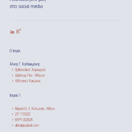
στα social media
Ο Ιατρός
Άλκης Γ. Καλλιακμάνης
Ορθοπεδικός Χειρουργός
Διδάκτωρ Παν. Αθηνών
Αθλητικές Κακώσεις
Ιατρείο 1
Μαρασλή 3, Κολωνάκι, Αθήνα
217 7311220
6974 002828
alkkal@outlook.com