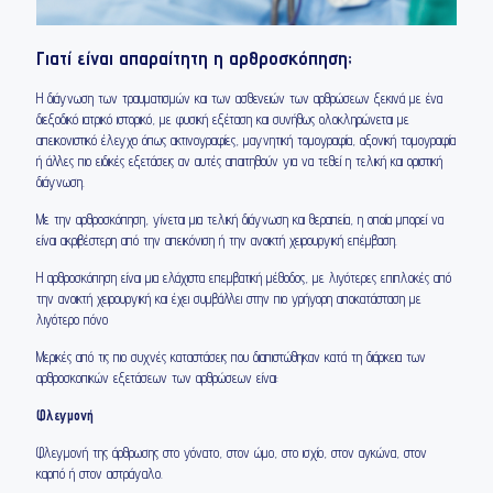
Γιατί είναι απαραίτητη η αρθροσκόπηση;
Η διάγνωση των τραυματισμών και των ασθενειών των αρθρώσεων ξεκινά με ένα
διεξοδικό ιατρικό ιστορικό, με φυσική εξέταση και συνήθως ολοκληρώνεται με
απεικονιστικό έλεγχο όπως ακτινογραφίες, μαγνητική τομογραφία, αξονική τομογραφία
ή άλλες πιο ειδικές εξετάσεις αν αυτές απαιτηθούν για να τεθεί η τελική και οριστική
διάγνωση.
Με την αρθροσκόπηση, γίνεται μια τελική διάγνωση και θεραπεία, η οποία μπορεί να
είναι ακριβέστερη από την απεικόνιση ή την ανοικτή χειρουργική επέμβαση.
Η αρθροσκόπηση είναι μια ελάχιστα επεμβατική μέθοδος, με λιγότερες επιπλοκές από
την ανοικτή χειρουργική και έχει συμβάλλει στην πιο γρήγορη αποκατάσταση με
λιγότερο πόνο
Μερικές από τις πιο συχνές καταστάσεις που διαπιστώθηκαν κατά τη διάρκεια των
αρθροσκοπικών εξετάσεων των αρθρώσεων είναι:
Φλεγμονή
Φλεγμονή της άρθρωσης στο γόνατο, στον ώμο, στο ισχίο, στον αγκώνα, στον
καρπό ή στον αστράγαλο.