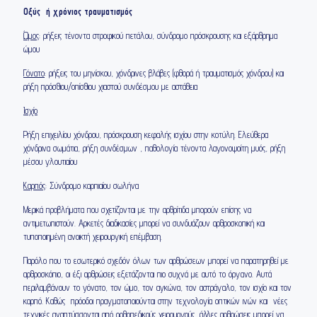
Οξύς ή χρόνιος τραυματισμός
Ώμος
: ρήξεις τένοντα στροφικού πετάλου, σύνδρομο πρόσκρουσης και εξάρθρημα
ώμου
Γόνατο
: ρήξεις του μηνίσκου, χόνδρινες βλάβες (φθορά ή τραυματισμός χόνδρου) και
ρήξη πρόσθιου/οπίσθιου χιαστού συνδέσμου με αστάθεια
Ισχίο
Ρήξη επιχειλίου χόνδρου, πρόσκρουση κεφαλής ισχίου στην κοτύλη. Ελεύθερα
χόνδρινα σωμάτια, ρήξη συνδέσμων , παθολογία τένοντα λαγονοψοίτη μυός, ρήξη
μέσου γλουτιαίου
Καρπός
: Σύνδρομο καρπιαίου σωλήνα
Μερικά προβλήματα που σχετίζονται με την αρθρίτιδα μπορούν επίσης να
αντιμετωπιστούν. Αρκετές διαδικασίες μπορεί να συνδυάζουν αρθροσκοπική και
τυποποιημένη ανοικτή χειρουργική επέμβαση.
Παρόλο που το εσωτερικό σχεδόν όλων των αρθρώσεων μπορεί να παρατηρηθεί με
αρθροσκόπιο, οι έξι αρθρώσεις εξετάζονται πιο συχνά με αυτό το όργανο. Αυτά
περιλαμβάνουν το γόνατο, τον ώμο, τον αγκώνα, τον αστράγαλο, τον ισχίο και τον
καρπό. Καθώς πρόοδοι πραγματοποιούνται στην τεχνολογία οπτικών ινών και νέες
τεχνικές αναπτύσσονται από ορθοπεδικούς χειρουργούς, άλλες αρθρώσεις μπορεί να