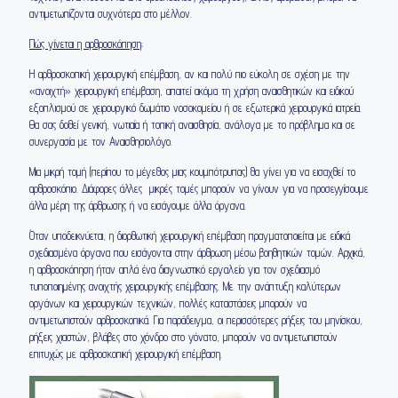
αντιμετωπίζονται συχνότερα στο μέλλον.
Πώς γίνεται η αρθροσκόπηση;
Η αρθροσκοπική χειρουργική επέμβαση, αν και πολύ πιο εύκολη σε σχέση με την
«ανοιχτή» χειρουργική επέμβαση, απαιτεί ακόμα τη χρήση αναισθητικών και ειδικού
εξοπλισμού σε χειρουργικό δωμάτιο νοσοκομείου ή σε εξωτερικά χειρουργικά ιατρεία.
Θα σας δοθεί γενική, νωτιαία ή τοπική αναισθησία, ανάλογα με το πρόβλημα και σε
συνεργασία με τον Αναισθησιολόγο.
Μια μικρή τομή (περίπου το μέγεθος μιας κουμπότρυπας) θα γίνει για να εισαχθεί το
αρθροσκόπιο. Διάφορες άλλες μικρές τομές μπορούν να γίνουν για να προσεγγίσουμε
άλλα μέρη της άρθρωσης ή να εισάγουμε άλλα όργανα.
Όταν υποδεικνύεται, η διορθωτική χειρουργική επέμβαση πραγματοποιείται με ειδικά
σχεδιασμένα όργανα που εισάγονται στην άρθρωση μέσω βοηθητικών τομών. Αρχικά,
η αρθροσκόπηση ήταν απλά ένα διαγνωστικό εργαλείο για τον σχεδιασμό
τυποποιημένης ανοιχτής χειρουργικής επέμβασης. Με την ανάπτυξη καλύτερων
οργάνων και χειρουργικών τεχνικών, πολλές καταστάσεις μπορούν να
αντιμετωπιστούν αρθροσκοπικά. Για παράδειγμα, οι περισσότερες ρήξεις του μηνίσκου,
ρήξεις χιαστών, βλάβες στο χόνδρο στο γόνατο, μπορούν να αντιμετωπιστούν
επιτυχώς με αρθροσκοπική χειρουργική επέμβαση.