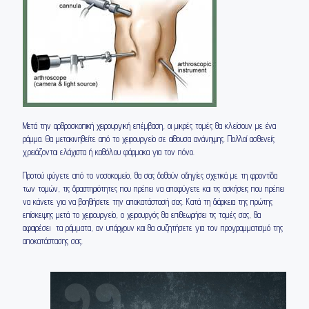
Μετά την αρθροσκοπική χειρουργική επέμβαση, οι μικρές τομές θα κλείσουν με ένα
ράμμα. Θα μετακινηθείτε από το χειρουργείο σε αίθουσα ανάνηψης. Πολλοί ασθενείς
χρειάζονται ελάχιστα ή καθόλου φάρμακα για τον πόνο.
Προτού φύγετε από το νοσοκομείο, θα σας δοθούν οδηγίες σχετικά με τη φροντίδα
των τομών, τις δραστηριότητες που πρέπει να αποφύγετε και τις ασκήσεις που πρέπει
να κάνετε για να βοηθήσετε την αποκατάστασή σας. Κατά τη διάρκεια της πρώτης
επίσκεψης μετά το χειρουργείο, ο χειρουργός θα επιθεωρήσει τις τομές σας, θα
αφαιρέσει τα ράμματα, αν υπάρχουν και θα συζητήσετε για τον προγραμματισμό της
αποκατάστασης σας.