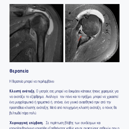
Θεραπεία
Η θεραπεία μπορεί να περιλαμβάνει:
Κλειστή ανάταξη.
Ο γιατρός σας μπορεί να δοκιμάσει κάποιους ήπιους χειρισμούς για
να ανατάξει το εξάρθρημα.. Ανάλογα τον πόνο και το πρήξιμο, μπορεί να χρειαστεί
ένα μυοχαλαρωτικό ή ηρεμιστικό ή, σπάνια, ένα γενικό αναισθητικό πριν από την
προσπάθεια κλειστής ανάταξης. Μετά από πετυχημένη κλειστή ανάταξη, ο πόνος θα
βελτιωθεί πάρα πολύ.
Χειρουργική επέμβαση.
Σε περίπτωση βλάβης των συνδέσμων και
επαναλαμβανόμενα επεισόδια εξαρθρήματος καθώς και σε περιπτώσεις ασθενών που η