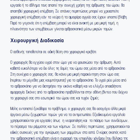
εργασία ή το άθλημα τους απαιτεί την συνεχή χρήση της άρθρωσης του ώμου, θα
απαιτηθεί χειρουργική επέμβαση. Σε σπάνιες περιπτώσεις μπορεί να χρειαστείτε
χειρουργική επέμβαση εάν τα νεύρα ή τα αιμοφόρα αγγεία σας έχουν υποστεί βλάβη.
Παρά το γεγονός ότι η επέμβαση μπορεί να είναι ανοικτή με μια μικρή τομή, η
πλειονότητα των επεμβάσεων γίνεται αρθροσκοπικά μέσω μικρών τομών.
Χειρουργική Διαδικασία
Ο ασθενής τοποθετείται σε ειδική θέση στο χειρουργικό κρεβάτι.
Ο χειρουργός θα εγχύσει υγρό στον ώμο για να φουσκώσει την άρθρωση. Αυτό
καθιστά ευκολότερο να δει όλες τις δομές του ώμου σας μέσα από το αρθροσκόπιο.
Στη συνέχεια ο χειρουργός σας, θα κάνει μια μικρή παρακέντηση στον ώμο σας
(περίπου το μέγεθος μιας κουμπότρυπας) για το αρθροσκόπιο. Το υγρό ρέει μέσα από
το αρθροσκόπιο για να διατηρήσει την εικόνα καθαρή και να ελέγξει οποιαδήποτε
αιμορραγία. Εικόνες από το αρθροσκόπιο προβάλλονται στην οθόνη βίντεο που δείχνει
το χειρουργό σας στο εσωτερικό του ώμου σας και τυχόν ζημιές.
Μόλις εντοπιστεί ξεκάθαρα το πρόβλημα, ο χειρουργός σας θα εισαγάγει άλλα μικρά
όργανα μέσω ξεχωριστών τομών για να τα αντιμετωπίσει. Εξειδικευμένα εργαλεία
χρησιμοποιούνται για εργασίες όπως η νεαροποίηση και το πιάσιμο των συνδέσμων,
το πέρασμα του ράμματος και των κόμπων. Σε πολλές περιπτώσεις, χρησιμοποιούνται
ειδικές συσκευές για την αγκύρωση των ραμμάτων στα οστά. Ο κύριος σκοπός κατά
την αρθροσκοπική επέμβαση είναι η συρραφή του επιχειλίου χόνδρου (του θύλακα της