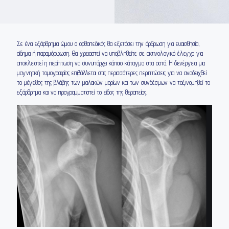
Σε ένα εξάρθρημα ώμου ο ορθοπεδικός θα εξετάσει την άρθρωση για ευαισθησία,
οίδημα ή παραμόρφωση. Θα χρειαστεί να υποβληθείτε σε ακτινολογικό έλεγχο για
αποκλειστεί η περίπτωση να συνυπάρχει κάποιο κάταγμα στα οστά. Η διενέργεια μια
μαγνητική τομογραφίας επιβάλλεται στις περισσότερες περιπτώσεις για να αναδειχθεί
το μέγεθος της βλάβης των μαλακών μορίων και των συνδέσμων να ταξινομηθεί το
εξάρθρημα και να προγραμματιστεί το είδος της θεραπείας.