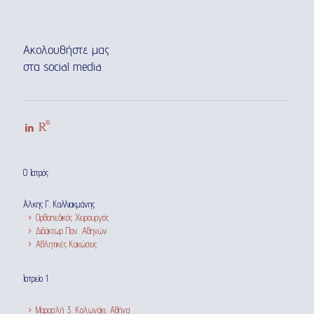
Ακολουθήστε μας
στα social media
Ο Ιατρός
Άλκης Γ. Καλλιακμάνης
Ορθοπεδικός Χειρουργός
Διδάκτωρ Παν. Αθηνών
Αθλητικές Κακώσεις
Ιατρείο 1
Μαρασλή 3, Κολωνάκι, Αθήνα