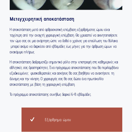
Μετεγχειρητική αποκατάσταση
Η αποκατάσταση μετά από αρθροσκοπική επέμβαση εξαρθρήματος ώμου είναι
ταχύτερη από την ανοιχτή χειρουργική επέμβαση. Θα χρειαστεί να ακινητοποιήσετε
τον ώμο σας σε μια ανάρτηση ώστε να δοθεί ο χρόνος για επούλωση του θύλακα.
μπορεί ακόμα να διαρκέσει από εβδομάδες έως μήνες για την άρθρωση ώμων να
ανακάμψει πλήρως.
Η αποκατάσταση διαδραματίζει σημαντικό ρόλο στην επιστροφή στις καθημερινές και
αθλητικές σας δραστηριότητες. Ένα πρόγραμμα αποκατάστασης που θα περιλαμβάνει
εξειδικευμένες φυσικοθεραπείες και ασκήσεις θα σας βοηθήσει να ανακτήσετε τη
δύναμη και την κίνηση. Ο χειρουργός σας θα σας δώσει ένα πρωτόκολλο
αποκατάστασης με βάση τη χειρουργική επέμβαση.
Το πρόγραμμα αποκατάστασης συνήθως διαρκεί 6-8 εβδομάδες.
Εξάρθρημα ώμου