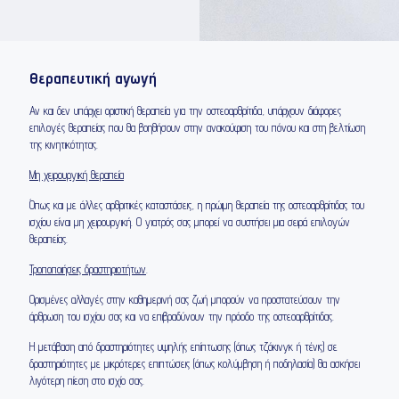
Θεραπευτική αγωγή
Αν και δεν υπάρχει οριστική θεραπεία για την οστεοαρθρίτιδα, υπάρχουν διάφορες
επιλογές θεραπείας που θα βοηθήσουν στην ανακούφιση του πόνου και στη βελτίωση
της κινητικότητας.
Μη χειρουργική θεραπεία
Όπως και με άλλες αρθριτικές καταστάσεις, η πρώιμη θεραπεία της οστεοαρθρίτιδας του
ισχίου είναι μη χειρουργική. Ο γιατρός σας μπορεί να συστήσει μια σειρά επιλογών
θεραπείας.
Τροποποιήσεις δραστηριοτήτων
.
Ορισμένες αλλαγές στην καθημερινή σας ζωή μπορούν να προστατεύσουν την
άρθρωση του ισχίου σας και να επιβραδύνουν την πρόοδο της οστεοαρθρίτιδας.
Η μετάβαση από δραστηριότητες υψηλής επίπτωσης (όπως τζόκινγκ ή τένις) σε
δραστηριότητες με μικρότερες επιπτώσεις (όπως κολύμβηση ή ποδηλασία) θα ασκήσει
λιγότερη πίεση στο ισχίο σας.