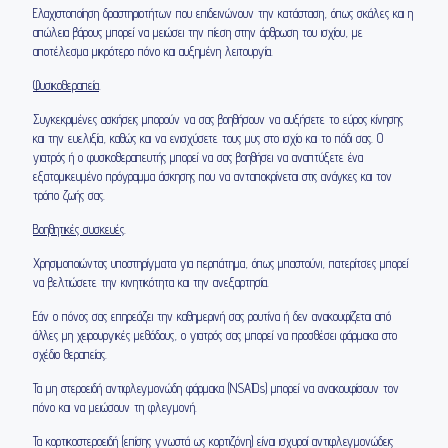
Ελαχιστοποίηση δραστηριοτήτων που επιδεινώνουν την κατάσταση, όπως σκάλες και η
απώλεια βάρους μπορεί να μειώσει την πίεση στην άρθρωση του ισχίου, με
αποτέλεσμα μικρότερο πόνο και αυξημένη λειτουργία.
Φυσικοθεραπεία
.
Συγκεκριμένες ασκήσεις μπορούν να σας βοηθήσουν να αυξήσετε το εύρος κίνησης
και την ευελιξία, καθώς και να ενισχύσετε τους μυς στο ισχίο και το πόδι σας. Ο
γιατρός ή ο φυσικοθεραπευτής μπορεί να σας βοηθήσει να αναπτύξετε ένα
εξατομικευμένο πρόγραμμα άσκησης που να ανταποκρίνεται στις ανάγκες και τον
τρόπο ζωής σας.
Βοηθητικές συσκευές
.
Χρησιμοποιώντας υποστηρίγματα για περπάτημα, όπως μπαστούνι, πατερίτσες μπορεί
να βελτιώσετε την κινητικότητα και την ανεξαρτησία.
Εάν ο πόνος σας επηρεάζει την καθημερινή σας ρουτίνα ή δεν ανακουφίζεται από
άλλες μη χειρουργικές μεθόδους, ο γιατρός σας μπορεί να προσθέσει φάρμακα στο
σχέδιο θεραπείας.
Τα μη στεροειδή αντιφλεγμονώδη φάρμακα (NSAIDs) μπορεί να ανακουφίσουν τον
πόνο και να μειώσουν τη φλεγμονή.
Τα κορτικοστεροειδή (επίσης γνωστά ως κορτιζόνη) είναι ισχυροί αντιφλεγμονώδεις