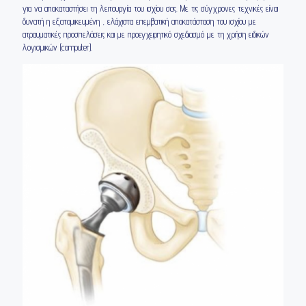
για να αποκαταστήσει τη λειτουργία του ισχίου σας. Με τις σύγχρονες τεχνικές είναι
δυνατή η εξατομικευμένη , ελάχιστα επεμβατική αποκατάσταση του ισχίου με
ατραυματικές προσπελάσεις και με προεγχειρητικό σχεδιασμό με τη χρήση ειδικών
λογισμικών (computer).