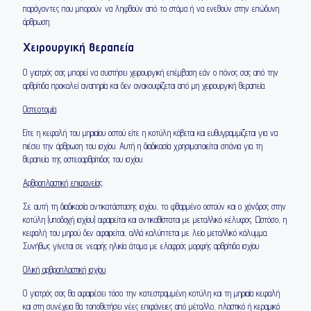
παράγοντες που μπορούν να ληφθούν από το στόμα ή να ενεθούν στην επώδυνη
άρθρωση.
Χειρουργική θεραπεία
Ο γιατρός σας μπορεί να συστήσει χειρουργική επέμβαση εάν ο πόνος σας από την
αρθρίτιδα προκαλεί αναπηρία και δεν ανακουφίζεται από μη χειρουργική θεραπεία.
Οστεοτομία
.
Είτε η κεφαλή του μηριαίου οστού είτε η κοτύλη κόβεται και ευθυγραμμίζεται για να
πιέσει την άρθρωση του ισχίου. Αυτή η διαδικασία χρησιμοποιείται σπάνια για τη
θεραπεία της οστεοαρθρίτιδας του ισχίου.
Αρθροπλαστική επιφανείας
.
Σε αυτή τη διαδικασία αντικατάστασης ισχίου, το φθαρμένο οστούν και ο χόνδρος στην
κοτύλη (υποδοχή ισχίου) αφαιρείται και αντικαθίσταται με μεταλλικό κέλυφος. Ωστόσο, η
κεφαλή του μηρού δεν αφαιρείται, αλλά καλύπτεται με λείο μεταλλικό κάλυμμα.
Συνήθως γίνεται σε νεαρής ηλικία άτομα με ελαφράς μορφής αρθρίτιδα ισχίου
Ολική αρθροπλαστική ισχίου
.
Ο γιατρός σας θα αφαιρέσει τόσο την κατεστραμμένη κοτύλη και τη μηριαία κεφαλή
και στη συνέχεια θα τοποθετήσει νέες επιφάνειες από μέταλλο, πλαστικό ή κεραμικό