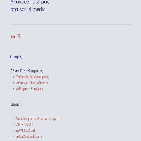
Ακολουθήστε μας
στα social media
Ο Ιατρός
Άλκης Γ. Καλλιακμάνης
Ορθοπεδικός Χειρουργός
Διδάκτωρ Παν. Αθηνών
Αθλητικές Κακώσεις
Ιατρείο 1
Μαρασλή 3, Κολωνάκι, Αθήνα
217 7311220
6974 002828
alkkal@outlook.com