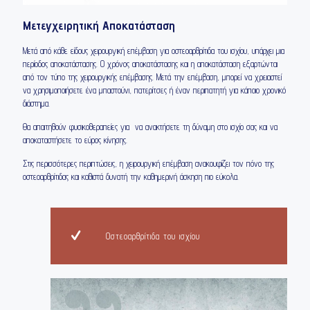
Μετεγχειρητική Αποκατάσταση
Μετά από κάθε είδους χειρουργική επέμβαση για οστεοαρθρίτιδα του ισχίου, υπάρχει μια
περίοδος αποκατάστασης. Ο χρόνος αποκατάστασης και η αποκατάσταση εξαρτώνται
από τον τύπο της χειρουργικής επέμβασης. Μετά την επέμβαση, μπορεί να χρειαστεί
να χρησιμοποιήσετε ένα μπαστούνι, πατερίτσες ή έναν περιπατητή για κάποιο χρονικό
διάστημα.
Θα απαιτηθούν φυσικοθεραπείες για να ανακτήσετε τη δύναμη στο ισχίο σας και να
αποκαταστήσετε το εύρος κίνησης.
Στις περισσότερες περιπτώσεις, η χειρουργική επέμβαση ανακουφίζει τον πόνο της
οστεοαρθρίτιδας και καθιστά δυνατή την καθημερινή άσκηση πιο εύκολα.
Οστεοαρθρίτιδα του ισχίου