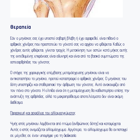
Θεραπεία
Εάν ο μηνίσκος σας έχει υποστεί σοβαρή βλάβη ή έχει αφαιρεθεί, είναι πιθανό ο
αρθρικός χόνδρος που προστατεύει το γόνατό σας να αρχίσει να φθείρεται. Καθώς ο
χόνδρος αυτός φθείρεται, γίνεται τραχύς. Η μετακίνηση των οστών κατά μήκος αυτής
της εκτεθειμένης επιφάνειας είναι οδυνηρή και είναι από τα βασικά συμπτώματα της
οστεοαρθρίτιδας του γόνατος.
Ο στόχος της χειρουργικής επέμβασης μεταμόσχευσης μηνίσκου είναι να
αντικαταστήσει το μηνίσκο, προτού καταστραφεί ο αρθρικός χόνδρος. Ο μηνίσκος του
δότη υποστηρίζει και σταθεροποιεί την άρθρωση του γόνατος. Αυτό ανακουφίζει από
τον πόνο στο γόνατο. Η ελπίδα είναι ότι η μεταμόσχευση θα καθυστερήσει επίσης την
ανάπτυξη της αρθρίτιδας, αλλά τα μακροπρόθεσμα αποτελέσματα δεν είναι ακόμη
διαθέσιμα.
Παρασκευή και ασφάλεια του αλλομοσχεύματος
Υγιής ιστός μηνίσκου λαμβάνεται από πτώμα (ανθρώπινος δότης) και καταψύχεται.
Αυτός ο ιστός ονομάζεται αλλομόσχευμα. Αργότερα, το αλλομόσχευμα θα αντιστοιχεί
σε μέγεθος σε έναν υποψήφιο για τη διαδικασία.