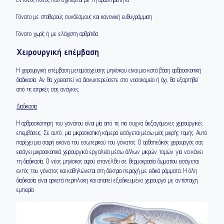
Γόνατο με σταθερούς συνδέσμους και κανονική ευθυγράμμιση
Γόνατο χωρίς ή με ελάχιστη αρθρίτιδα
Χειρουργική επέμβαση
Η χειρουργική επέμβαση μεταμόσχευσης μηνίσκου είναι μια κατά βάση αρθροσκοπική
διαδικασία. Αν θα χρειαστεί να διανυκτερεύσετε στο νοσοκομείο ή όχι, θα εξαρτηθεί
από τις ιατρικές σας ανάγκες.
Διαδικασία
Η αρθροσκόπηση του γονάτου είναι μία από τις πιο συχνά διεξαγόμενες χειρουργικές
επεμβάσεις. Σε αυτό, μια μικροσκοπική κάμερα εισάγεται μέσω μιας μικρής τομής. Αυτό
παρέχει μια σαφή εικόνα του εσωτερικού του γόνατος. Ο ορθοπεδικός χειρουργός σας
εισάγει μικροσκοπικά χειρουργικά εργαλεία μέσω άλλων μικρών τομών για να κάνει
τη διαδικασία. Ο νέος μηνίσκος αφού επανέλθει σε θερμοκρασία δωματίου εισάγεται
εντός του γόνατος και καθηλώνεται στη δέκτρια περιοχή με ειδικά ράμματα. Η όλη
διαδικασία είναι αρκετά περίπλοκη και απαιτεί εξειδικευμένο χειρουργό με αντίστοιχη
εμπειρία.