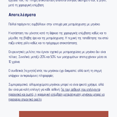
μετά τη χειρουργική επέμβαση.
Αποτελέσματα
Πολλοί παράγοντες συμβάλλουν στην επιτυχία μιας μεταμόσχευσης με μηνίσκο.
Η κατάσταση του γόνατος κατά τη διάρκεια της χειρουργικής επέμβασης καθώς και το
μέγεθος της βλάβης άρα και της μεταμόσχευσης. Η τεχνική της τοποθέτησης του ιστού
παίζει επίσης ρόλο καθώς και το πρόγραμμα αποκατάστασης.
Οι ερευνητικές μελέτες που έγιναν σχετικά με μεταμοσχεύσεις με μηνίσκο δεν είναι
τέλειες. Συνολικά, μεταξύ 20% και 50% των μοσχευμάτων αποτυγχάνουν μέσα σε
10 χρόνια.
Ο συνθετικός (τεχνητός) ιστός του μηνίσκου έχει δοκιμαστεί, αλλά αυτή τη στιγμή
υπάρχουν αντικρουόμενες πληροφορίες.
Συμπερασματικά, αλλομοσχεύματα μηνίσκου μπορεί να είναι αρκετά χρήσιμα, αλλά
δεν είναι μια καλή επιλογή για κάθε ασθενή.
Για τους ασθενείς που επιλέγονται
προσεκτικά και σωστά, η χειρουργική επέμβαση μεταμόσχευσης μηνίσκου μπορεί να
προσφέρει σημαντικά οφέλη
.