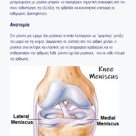
μεταμοσχεύσεις με μηνίσκο μπορούν να προσφέρουν σημαντική ανακούφιση από τον
πόνο, καθυστέρηση της εξέλιξης της αρθρίτιδας και ικανοποιητική επιστροφή σε
καθημερινές δραστηριότητες.
Ανατομία
Στο γόνατο μας έχουμε δύο μηνίσκους οι οποίοι λειτουργούν ως “αμορτισέρ” μεταξύ
του μηρού και της κνήμης. Διαφορετικός σε σύσταση από τον αρθρικό χόνδρο, ο
μηνίσκος είναι σκληρός και ελαστικός για να απορροφήσει κραδασμούς και να
σταθεροποιήσει την άρθρωση. Κάθε γόνατο έχει δύο μηνίσκους, ένα σε κάθε πλευρά
της άρθρωσης.