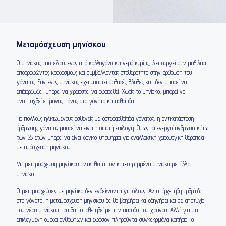
Μεταμόσχευση μηνίσκου
Ο μηνίσκος αποτελούμενος από κολλαγόνο και νερό κυρίως, λειτουργεί σαν μαξιλάρι
απορροφώντας κραδασμούς και συμβάλλοντας σταθερότητα στην άρθρωση του
γόνατος. Εάν ένας μηνίσκος έχει υποστεί σοβαρές βλάβες και δεν μπορεί να
επιδιορθωθεί, μπορεί να χρειαστεί να αφαιρεθεί. Χωρίς το μηνίσκο, μπορεί να
αναπτυχθεί επίμονος πόνος στο γόνατο και αρθρίτιδα.
Για πολλούς ηλικιωμένους ασθενείς με οστεοαρθρίτιδα γόνατος, η αντικατάσταση
άρθρωσης γόνατος μπορεί να είναι η σωστή επιλογή. Όμως, οι ενεργοί άνθρωποι κάτω
των 55 ετών μπορεί να είναι ιδανικοί υποψήφιοι για εναλλακτική χειρουργική θεραπεία:
μεταμόσχευση μηνίσκου.
Μια μεταμόσχευση μηνίσκου αντικαθιστά τον κατεστραμμένο μηνίσκο με άλλο
μηνίσκο.
Οι μεταμοσχεύσεις με μηνίσκο δεν ενδείκνυνται για όλους. Αν υπάρχει ήδη αρθρίτιδα
στο γόνατο, η μεταμόσχευση μηνίσκου δε θα βοηθήσει και οδηγήσει και σε αποτυχία
του νέου μηνίσκου που θα τοποθετηθεί με την πάροδο του χρόνου. Αλλά για μια
επιλεγμένη ομάδα ανθρώπων και εφόσον πληρούνται συγκεκριμένα κριτήρια οι