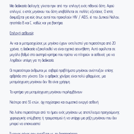
Μια διαδικασία διαλογής γίνεται πριν από την επιλογή ενός πιθανού δότη. Αφού
επιλεγεί, ο ιστός μηνίσκου του δότη υποβάλλεται σε πολλές εξετάσεις. Ο ιστός
δοκιμάζεται για ιούς όπως αυτοί που προκαλούν HIV / AIDS, ιό του Δυτικού Νείλου,
ηπατίτιδα Β και C, καθώς και για βακτήρια.
Επιλογή ασθενούς
Αν και οι μεταμοσχεύσεις με μηνίσκο έχουν εκτελεστεί για περισσότερα από 20
χρόνια, η διαδικασία εξακολουθεί να είναι σχετικά ασυνήθιστη. Αυτό οφείλεται σε
μεγάλο βαθμό στα αυστηρά κριτήρια που πρέπει να πληρούν οι ασθενείς για να
ληφθούν υπόψη για τη διαδικασία.
Οι περισσότεροι άνθρωποι με σοβαρά προβλήματα μηνίσκου ανέπτυξαν επίσης
αρθρίτιδα στο γόνατο. Εάν ο αρθρικός χόνδρος είναι πολύ φθαρμένος, μια
μεταμόσχευση μηνίσκου δεν θα είναι χρήσιμη.
Τα κριτήρια για μεταμόσχευση μηνίσκου περιλαμβάνουν:
Νεότερο από 55 ετών, όχι παχύσαρκο και σωματικά ενεργό ασθενή
Να λείπει περισσότερο από το ήμισυ ενός μηνίσκου ως αποτέλεσμα προηγούμενης
χειρουργικής επέμβασης ή τραυματισμού ή να υπάρχει μια ρήξη μηνίσκου που δεν
μπορεί να επισκευαστεί
Έντονος πόνος που σχετίζεται με τη δραστηριότητα