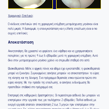
Χειρουργικές Επιπλοκές
Ο κίνδυνος επιπλοκών από τη χειρουργική επέμβαση μεταμόσχευσης μηνίσκου είναι
πολύ μικρός. Η δυσκαμψία, η επανεγκατάσταση και η ελλιπής επούλωση είναι οι πιο
συχνές επιπλοκές.
Αποκατάσταση
Ακινητοποίηση. Θα χρειαστεί να φορέσετε ένα νάρθηκα και να χρησιμοποιήσετε
πατερίτσες για τις πρώτες 4 έως 6 εβδομάδες μετά τη χειρουργική επέμβαση. Αυτό
δίνει στον μεταμοσχευμένο μηνίσκο χρόνο να στερεωθεί σταθερά στο οστό.
Φυσικοθεραπεία. Μόλις ο αρχικός πόνος και οίδημα έχει εγκατασταθεί, η φυσικοθεραπεία
μπορεί να ξεκινήσει. Συγκεκριμένες ασκήσεις μπορούν να αποκαταστήσουν το εύρος
της κίνησης και της δύναμης. Ένα πρόγραμμα θεραπείας επικεντρώνεται πρώτα στο
εύρος κίνησης. Με την πρόοδο της επούλωσης, οι ασκήσεις ενδυνάμωσης θα
προστεθούν σταδιακά στο πρόγραμμά σας.
Επιστροφή στις καθημερινές δραστηριότητες. Οι περισσότεροι ασθενείς δεν μπορούν να
επιστρέψουν στην εργασία τους για τουλάχιστον 2 εβδομάδες. Πολλοί ασθενείς με
ενεργό εργασία απαιτούν αποκατάσταση 2 έως 3 μηνών πριν επιστρέψουν στην
εργασία τους. Για πλήρη αποκατάσταση απαιτείται συνήθως διάστημα 6 έως 12 μήνες